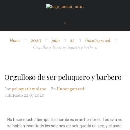
Home
2020
julio
22
Uncategorized
Orgulloso de ser peluquero y barbero
Orgulloso de ser peluquero y barbero
Por
peluqueriamolano
En
Uncategorized
Publicado
22.07.2020
No hace mucho tiempo, los hombres eran hombres. Todavía no
se habían inventado los salones de peluquería unisex, y el aseo